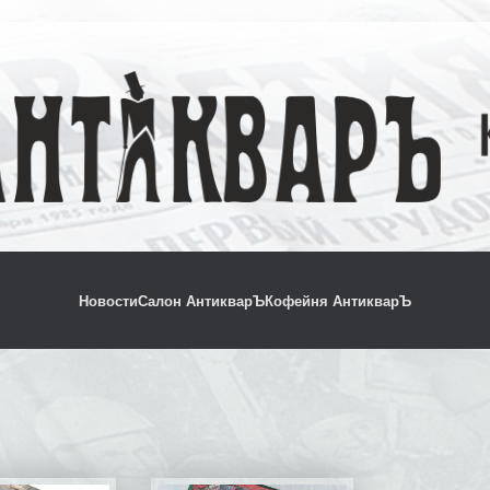
Новости
Салон АнтикварЪ
Кофейня АнтикварЪ