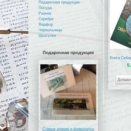
Подарочная продукция
Посуда
Разное
Серебро
Фарфор
Чернильница
Шкатулки
Подарочная продукция
5
Добави
Старые здания и форштадты
Старые улицы